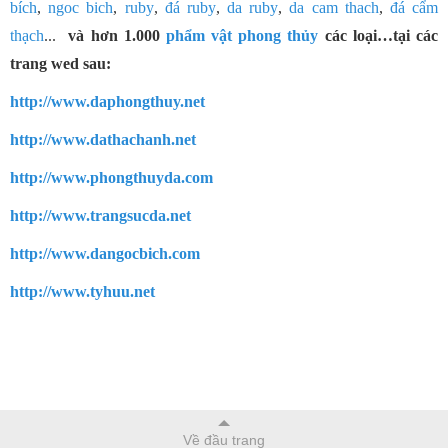
bích
,
ngoc bich
,
ruby
,
đá ruby
,
da ruby
,
da cam thach
,
đá cẩm
thạch
...
và hơn 1.000
phẩm vật phong thủy
các loại…tại các
trang wed sau:
http://www.daphongthuy.net
http://www.dathachanh.net
http://www.phongthuyda.com
http://www.trangsucda.net
http://www.dangocbich.com
http://www.tyhuu.net
Về đầu trang