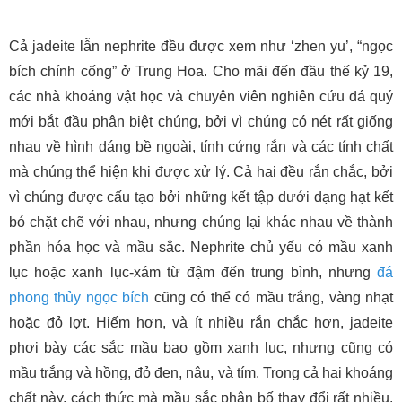
Cả jadeite lẫn nephrite đều được xem như ‘zhen yu’, “ngọc
bích chính cống” ở Trung Hoa. Cho mãi đến đầu thế kỷ 19,
các nhà khoáng vật học và chuyên viên nghiên cứu đá quý
mới bắt đầu phân biệt chúng, bởi vì chúng có nét rất giống
nhau về hình dáng bề ngoài, tính cứng rắn và các tính chất
mà chúng thể hiện khi được xử lý. Cả hai đều rắn chắc, bởi
vì chúng được cấu tạo bởi những kết tập dưới dạng hạt kết
bó chặt chẽ với nhau, nhưng chúng lại khác nhau về thành
phần hóa học và mầu sắc. Nephrite chủ yếu có mầu xanh
lục hoặc xanh lục-xám từ đậm đến trung bình, nhưng
đá
phong thủy
ngọc bích
cũng có thể có mầu trắng, vàng nhạt
hoặc đỏ lợt. Hiếm hơn, và ít nhiều rắn chắc hơn, jadeite
phơi bày các sắc mầu bao gồm xanh lục, nhưng cũng có
mầu trắng và hồng, đỏ đen, nâu, và tím. Trong cả hai khoáng
chất này, cách thức mà mầu sắc phân bố thay đổi rất nhiều.