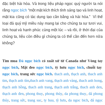
đặc biệt hài hòa. Và trong liệu pháp ngọc quý người ta nói
rằng
ngọc bích
“một mặt kích thích tính sáng tạo và linh hoạt,
mặt kia cũng có tác dụng tạo cân bằng và hài hòa.” Vì thế
loại đá quý mỹ miều này mang lại cho chúng ta sự tươi vui,
linh hoạt và hạnh phúc cùng một lúc – và rồi, ở thời đại của
chúng ta, liệu còn điều gì chúng ta có thể cần đến hơn nữa
không?
Tìm mua
Đá ngọc bích
có xuất xứ từ Canada như Vòng tay
ngọc bích
, Mặt đeo
ngọc bích
, tỳ hưu
ngọc bích
, chuỗi tay
ngọc bích
, trang sức
ngọc bích
.
thach anh
,
thạch anh
,
thach anh
tim
,
thạch anh tím
,
thach anh vang
,
thạch anh vàng
,
thach anh hong
,
thạch anh hồng
,
thach anh trang
,
thạch anh trắng
,
thach anh den
,
thạch anh đen
,
phong thuy
,
phong thủy
,
da phong thuy
,
đá phong
thủy
,
trang sức
,
trang suc
,
ty huu,
tỳ hưu
,
da ngoc bich
,
đá ngọc