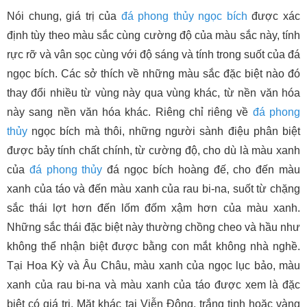
Nói chung, giá trị của
đá phong thủy
ngọc bích
được xác
định tùy theo màu sắc cùng cường độ của màu sắc này, tính
rực rỡ và vân sọc cùng với độ sáng và tính trong suốt của đá
ngọc bích. Các sở thích về những màu sắc đặc biệt nào đó
thay đổi nhiều từ vùng này qua vùng khác, từ nền văn hóa
này sang nền văn hóa khác. Riêng chỉ riêng về
đá phong
thủy
ngọc bích mà thôi, những người sành điệu phân biệt
được bảy tính chất chính, từ cường độ, cho dù là màu xanh
của
đá phong thủy
đá ngọc bích hoàng đế, cho đến màu
xanh của táo và đến màu xanh của rau bi-na, suốt từ chặng
sắc thái lợt hơn đến lốm đốm xậm hơn của màu xanh.
Những sắc thái đặc biệt này thường chồng cheo và hầu như
không thể nhận biệt được bằng con mắt không nhà nghề.
Tại Hoa Kỳ và Âu Châu, màu xanh của ngọc lục bảo, màu
xanh của rau bi-na và màu xanh của táo được xem là đặc
biệt có giá trị. Mặt khác tại Viễn Đông, trắng tinh hoặc vàng