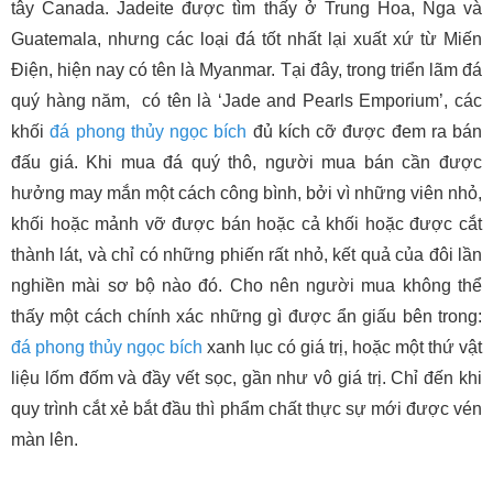
tây Canada. Jadeite được tìm thấy ở Trung Hoa, Nga và
Guatemala, nhưng các loại đá tốt nhất lại xuất xứ từ Miến
Điện, hiện nay có tên là Myanmar. Tại đây, trong triển lãm đá
quý hàng năm, có tên là ‘Jade and Pearls Emporium’, các
khối
đá phong thủy
ngọc bích
đủ kích cỡ được đem ra bán
đấu giá. Khi mua đá quý thô, người mua bán cần được
hưởng may mắn một cách công bình, bởi vì những viên nhỏ,
khối hoặc mảnh vỡ được bán hoặc cả khối hoặc được cắt
thành lát, và chỉ có những phiến rất nhỏ, kết quả của đôi lần
nghiền mài sơ bộ nào đó. Cho nên người mua không thể
thấy một cách chính xác những gì được ẩn giấu bên trong:
đá phong thủy
ngọc bích
xanh lục có giá trị, hoặc một thứ vật
liệu lốm đốm và đầy vết sọc, gần như vô giá trị. Chỉ đến khi
quy trình cắt xẻ bắt đầu thì phẩm chất thực sự mới được vén
màn lên.