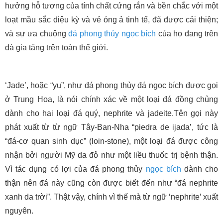
hưởng hỗ tương của tính chất cứng rắn và bền chắc với một
loạt mầu sắc diệu kỳ và vẻ óng ả tinh tế, đã được cải thiện;
và sự ưa chuộng
đá phong thủy
ngọc bích
của họ đang trên
đà gia tăng trên toàn thế giới.
‘Jade’, hoặc “yu”, như đá phong thủy đá ngọc bích được gọi
ở Trung Hoa, là nói chính xác về một loại đá đồng chủng
dành cho hai loại đá quý, nephrite và jadeite.Tên gọi này
phát xuất từ từ ngữ Tây-Ban-Nha “piedra de ijada’, tức là
“đá-cơ quan sinh dục” (loin-stone), một loại đá được công
nhận bởi người Mỹ da đỏ như một liều thuốc trị bệnh thận.
Vì tác dụng có lợi của đá phong thủy
ngọc bích
dành cho
thận nên đá này cũng còn được biết đến như “đá nephrite
xanh da trời”. Thật vậy, chính vì thế mà từ ngữ ‘nephrite’ xuất
nguyên.