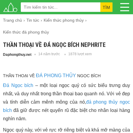
TÌM
Trang chủ
Tin tức
Kiến thức phong thủy
Kiến thức đá phong thủy
THẦN THOẠI VỀ ĐÁ NGỌC BÍCH NEPHRITE
14 năm trước
1878 lượt xem
Daphongthuy.net
ĐÁ PHONG THỦY
THẦN THOẠI VỀ
NGỌC BÍCH
Đá Ngọc bích
– một loại ngọc quý có sức biểu trưng duy
nhất, và duy nhất trong thần thoại bao quanh nó. Với vẻ đẹp
và tính diễn cảm mênh mông của nó,
đá phong thủy
ngọc
bích
đã giữ được nét quyến rũ đặc biệt cho nhân loại hàng
nghìn năm.
Ngọc quý này, với vẻ rực rỡ riêng biệt và khá mỡ màng của