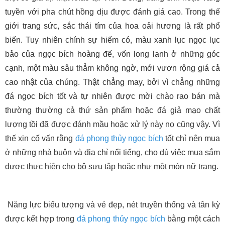
tuyền với pha chút hồng dịu được đánh giá cao. Trong thế
giới trang sức, sắc thái tím của hoa oải hương là rất phổ
biến. Tuy nhiên chính sự hiếm có, màu xanh lục ngọc lục
bảo của ngọc bích hoàng đế, vốn long lanh ở những góc
cạnh, một màu sâu thẳm không ngờ, mới vươn rộng giá cả
cao nhật của chúng. Thật chẳng may, bởi vì chẳng những
đá ngọc bích tốt và tự nhiên được mời chào rao bán mà
thường thường cả thứ sản phẩm hoặc đá giả mạo chất
lượng tồi đã được đánh mầu hoặc xử lý này nọ cũng vậy. Vì
thế xin cố vấn rằng
đá phong thủy
ngọc bích
tốt chỉ nên mua
ở những nhà buôn và địa chỉ nổi tiếng, cho dù việc mua sắm
được thực hiện cho bộ sưu tập hoặc như một món nữ trang.
Năng lực biểu tượng và vẻ đẹp, nét truyền thống và tân kỳ
được kết hợp trong
đá phong thủy
ngọc bích
bằng một cách