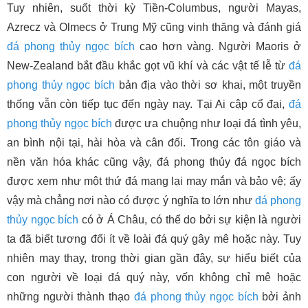
Tuy nhiên, suốt thời kỳ Tiền-Columbus, người Mayas,
Azrecz và Olmecs ở Trung Mỹ cũng vinh thăng và đánh giá
đá phong thủy
ngọc bích
cao hơn vàng. Người Maoris ở
New-Zealand bắt đầu khắc gọt vũ khí và các vật tế lễ từ
đá
phong thủy
ngọc bích
bản địa vào thời sơ khai, một truyền
thống vẫn còn tiếp tục đến ngày nay. Tại Ai cập cổ đại,
đá
phong thủy
ngọc bích
được ưa chuộng như loại đá tình yêu,
an bình nội tại, hài hòa và cân đối. Trong các tôn giáo và
nền văn hóa khác cũng vậy, đá phong thủy đá ngọc bích
được xem như một thứ đá mang lại may mắn và bảo vệ; ấy
vậy mà chẳng nơi nào có được ý nghĩa to lớn như
đá phong
thủy
ngọc bích
có ở Á Châu, có thể do bởi sự kiện là người
ta đã biết tương đối ít về loài đá quý gây mê hoặc này. Tuy
nhiên may thay, trong thời gian gần đây, sự hiểu biết của
con người về loại đá quý này, vốn không chỉ mê hoặc
những người thành thạo
đá phong thủy
ngọc bích
bởi ảnh