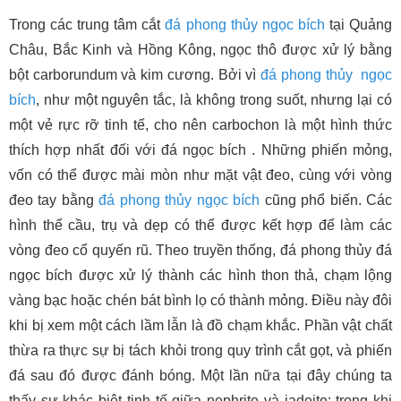
Trong các trung tâm cắt
đá phong thủy
ngọc bích
tại Quảng
Châu, Bắc Kinh và Hồng Kông, ngọc thô được xử lý bằng
bột carborundum và kim cương. Bởi vì
đá phong thủy
ngọc
bích
, như một nguyên tắc, là không trong suốt, nhưng lại có
một vẻ rực rỡ tinh tế, cho nên carbochon là một hình thức
thích hợp nhất đối với đá ngọc bích . Những phiến mỏng,
vốn có thể được mài mòn như mặt vật đeo, cùng với vòng
đeo tay bằng
đá phong thủy
ngọc bích
cũng phổ biến. Các
hình thể cầu, trụ và dẹp có thể được kết hợp để làm các
vòng đeo cổ quyến rũ. Theo truyền thống, đá phong thủy đá
ngọc bích được xử lý thành các hình thon thả, chạm lộng
vàng bạc hoặc chén bát bình lọ có thành mỏng. Điều này đôi
khi bị xem một cách lầm lẫn là đồ chạm khắc. Phần vật chất
thừa ra thực sự bị tách khỏi trong quy trình cắt gọt, và phiến
đá sau đó được đánh bóng. Một lần nữa tại đây chúng ta
thấy sự khác biệt tinh tế giữa nephrite và jadeite: trong khi