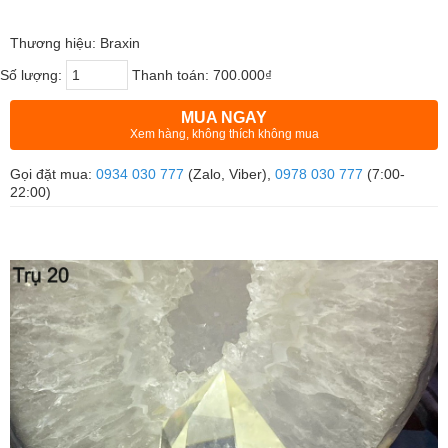
Thương hiệu: Braxin
Số lượng:
Thanh toán:
700.000₫
MUA NGAY
Xem hàng, không thích không mua
Gọi đặt mua:
0934 030 777
(Zalo, Viber),
0978 030 777
(7:00-
22:00)