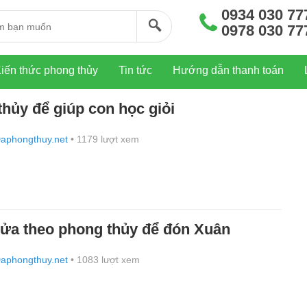
0934 030 77
0978 030 77
iến thức phong thủy
Tin tức
Hướng dẫn thanh toán
hủy để giúp con học giỏi
aphongthuy.net
• 1179 lượt xem
 cửa theo phong thủy để đón Xuân
aphongthuy.net
• 1083 lượt xem