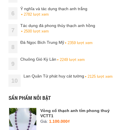
Ý nghĩa và tác dụng thạch anh trắng
6
• 2782 lượt xem
Tác dụng đá phong thủy thạch anh hồng
7
• 2500 lượt xem
Đá Ngọc Bích Trung Mỹ
• 2359 lượt xem
8
Chuông Gió Kỳ Lân
• 2249 lượt xem
9
Lan Quân Tử phát huy cát tường
• 2125 lượt xem
10
SẨN PHẨM NỖI BẬT
Vòng cổ thạch anh tím phong thuỷ
VCTT1
Giá:
1.100.000₫