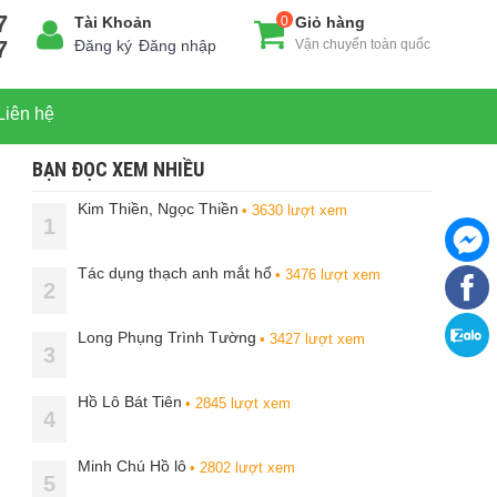
7
Tài Khoản
0
Giỏ hàng
7
Đăng ký
Đăng nhập
Vận chuyển toàn quốc
Liên hệ
BẠN ĐỌC XEM NHIỀU
Kim Thiền, Ngọc Thiền
• 3630 lượt xem
1
Tác dụng thạch anh mắt hổ
• 3476 lượt xem
2
Long Phụng Trình Tường
• 3427 lượt xem
3
Hồ Lô Bát Tiên
• 2845 lượt xem
4
Minh Chú Hồ lô
• 2802 lượt xem
5