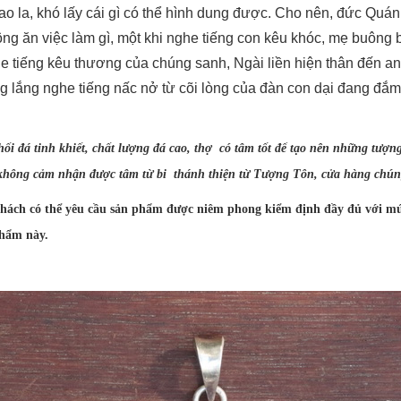
bao la, khó lấy cái gì có thể hình dung được. Cho nên, đức Qu
ng ăn việc làm gì, một khi nghe tiếng con kêu khóc, mẹ buông b
e tiếng kêu thương của chúng sanh, Ngài liền hiện thân đến an 
g lắng nghe tiếng nấc nở từ cõi lòng của đàn con dại đang đắ
đá tinh khiết, chất lượng đá cao, thợ có tâm tốt để tạo nên những tượng
không cảm nhận được tâm từ bi thánh thiện từ Tượng Tôn, cửa hàng chúng 
 có thể yêu cầu sản phẩm được niêm phong kiểm định đầy đủ với mức
phẩm này.