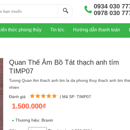
0934 030 77
0978 030 77
iến thức phong thủy
Tin tức
Hướng dẫn thanh toán
Quan Thế Âm Bồ Tát thạch anh tím
TIMP07
Tuong Quan Am thach anh tim la da phong thuy thach anh tim thi
nhien
Đánh giá
|
Mã SP: TIMP07
1.500.000₫
Thương hiệu: Braxin