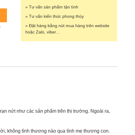
» Tư vấn sản phẩm tận tình
» Tư vấn kiến thức phong thủy
» Đặt hàng bằng nút mua hàng trên website
7
hoặc Zalo, viber...
ạn nứt như các sản phẩm trên thị trường. Ngoài ra,
i, không tình thương nào qua tình mẹ thương con.