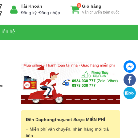
7
Tài Khoản
0
Giỏ hàng
7
Đăng ký
Đăng nhập
Vận chuyển toàn quốc
Liên hệ
en
Đến Daphongthuy.net được MIỄN PHÍ
» Miễn phí vận chuyển, nhận hàng mới trả
tiền