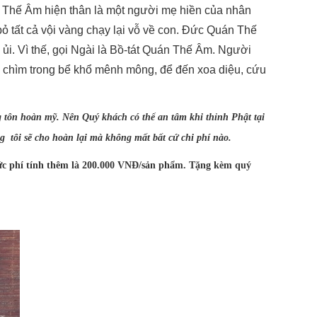
án Thế Âm hiện thân là một người mẹ hiền của nhân
ỏ tất cả vội vàng chạy lại vỗ về con. Đức Quán Thế
ủi. Vì thế, gọi Ngài là Bồ-tát Quán Thế Âm. Người
m chìm trong bể khổ mênh mông, để đến xoa diệu, cứu
 tôn hoàn mỹ. Nên Quý khách có thể an tâm khi thỉnh Phật tại
tôi sẽ cho hoàn lại mà không mất bất cứ chi phí nào.
 phí tính thêm là 200.000 VNĐ/sản phẩm. Tặng kèm quý