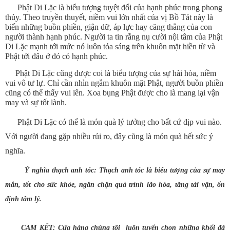
Phật Di Lặc là biểu tượng tuyệt đối của hạnh phúc trong phong
thủy. Theo truyền thuyết, niềm vui lớn nhất của vị Bồ Tát này là
biến những buồn phiền, giận dữ, áp lực hay căng thẳng của con
người thành hạnh phúc. Người ta tin rằng nụ cười nội tâm của Phật
Di Lặc mạnh tới mức nó luôn tỏa sáng trên khuôn mặt hiền từ và
Phật tới đâu ở đó có hạnh phúc.
Phật Di Lặc cũng được coi là biểu tượng của sự hài hòa, niềm
vui vô tư lự. Chỉ cần nhìn ngắm khuôn mặt Phật, người buồn phiền
cũng có thể thấy vui lên. Xoa bụng Phật được cho là mang lại vận
may và sự tốt lành.
Phật Di Lặc có thể là món quà lý tưởng cho bất cứ dịp vui nào.
Với người đang gặp nhiều rủi ro, đây cũng là món quà hết sức ý
nghĩa.
Ý nghĩa thạch anh tóc: Thạch anh tóc là biểu tượng của sự may
mắn, tốt cho sức khỏe, ngăn chặn quá trình lão hóa, tăng tài vận, ổn
định tâm lý.
CAM KẾT: Cửa hàng chúng tôi luôn tuyển chọn những khối đá