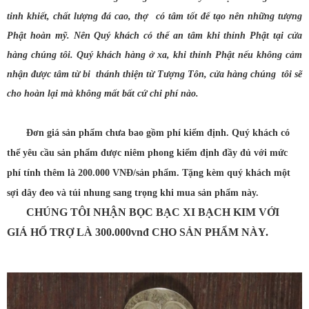
tinh khiết, chất lượng đá cao, thợ có tâm tốt để tạo nên những tượng
Phật hoàn mỹ. Nên Quý khách có thể an tâm khi thỉnh Phật tại cửa
hàng chúng tôi. Quý khách hàng ở xa, khi thỉnh Phật nếu không cảm
nhận được tâm từ bi thánh thiện từ Tượng Tôn, cửa hàng chúng tôi sẽ
cho hoàn lại mà không mất bất cứ chi phí nào.
Đơn giá sản phẩm chưa bao gồm phí kiểm định. Quý khách có
thể yêu cầu sản phẩm được niêm phong kiểm định đầy đủ với mức
phí tính thêm là 200.000 VNĐ/sản phẩm. Tặng kèm quý khách một
sợi dây đeo và túi nhung sang trọng khi mua sản phẩm này.
CHÚNG TÔI NHẬN BỌC BẠC XI BẠCH KIM VỚI
GIÁ HỔ TRỢ LÀ 300.000vnđ CHO SẢN PHẨM NÀY.