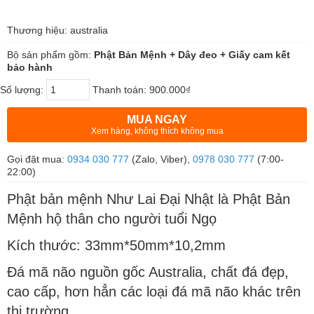
Thương hiệu: australia
Bộ sản phẩm gồm:
Phật Bản Mệnh + Dây đeo + Giấy cam kết
bảo hành
Số lượng:
Thanh toán:
900.000₫
MUA NGAY
Xem hàng, không thích không mua
Gọi đặt mua:
0934 030 777
(Zalo, Viber),
0978 030 777
(7:00-
22:00)
Phật bản mệnh Như Lai Đại Nhật là Phật Bản
Mệnh hộ thân cho người tuổi Ngọ
Kích thước: 33mm*50mm*10,2mm
Đá mã não nguồn gốc Australia, chất đá đẹp,
cao cấp, hơn hẳn các loại đá mã não khác trên
thị trường.