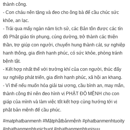
thành công.
- Con cháu nên tặng và đeo cho ông bà để cầu chúc sức
khỏe, an lạc.
- Trải qua mấy ngàn năm lịch sử, các Bản tôn được các tín
đồ Phật giáo tín phụng, cúng dường, trở thành các thiện
thần, trợ giúp con người, chuyển hung thành cát, sự nghiệp
hanh thông, gia đình hạnh phúc, có sức khỏe, phòng tránh
bệnh tật.
- Kết hợp nhất thể với trường khí của con người, thúc đẩy
sự nghiệp phát triển, gia đình hạnh phúc, xã hội an khang.
- Vì thế nếu muốn hóa giải tai ương, cầu bình an, may mắn,
thành công thì nên đeo hình vị PHẬT ĐỘ MỆNH cho con
giáp của mình và làm việc tốt kết hợp cùng hướng tới vị
phật bản mệnh để cầu phúc.
#matphatbanmenh #Mặtphậtbảnmệnh #phatbanmenhtuoity
#phatbanmenhtuoichuot #phatbanmenhtuoisuu