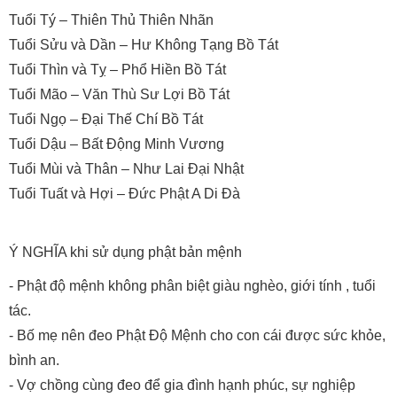
Tuổi Tý – Thiên Thủ Thiên Nhãn
Tuổi Sửu và Dần – Hư Không Tạng Bồ Tát
Tuổi Thìn và Tỵ – Phổ Hiền Bồ Tát
Tuổi Mão – Văn Thù Sư Lợi Bồ Tát
Tuổi Ngọ – Đại Thế Chí Bồ Tát
Tuổi Dậu – Bất Động Minh Vương
Tuổi Mùi và Thân – Như Lai Đại Nhật
Tuổi Tuất và Hợi – Đức Phật A Di Đà
Ý NGHĨA khi sử dụng phật bản mệnh
- Phật độ mệnh không phân biệt giàu nghèo, giới tính , tuổi
tác.
- Bố mẹ nên đeo Phật Độ Mệnh cho con cái được sức khỏe,
bình an.
- Vợ chồng cùng đeo để gia đình hạnh phúc, sự nghiệp