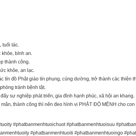
, tuổi tác.
 khỏe, bình an.
ệp thành công.
ức khỏe, an lạc.
c tín đồ Phật giáo tín phụng, cúng dường, trở thành các thiện t
 phòng tránh bệnh tật.
 đẩy sự nghiệp phát triển, gia đình hạnh phúc, xã hội an khang.
ay mắn, thành công thì nên đeo hình vị PHẬT ĐỘ MỆNH cho con 
oity #phatbanmenhtuoichuot #phatbanmenhtuoisuu #phatban
anmenhtuoity #phatbanmenhtuoiti #phatbanmenhtuoingo #pha