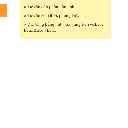
» Tư vấn sản phẩm tận tình
» Tư vấn kiến thức phong thủy
7
» Đặt hàng bằng nút mua hàng trên website
hoặc Zalo, viber...