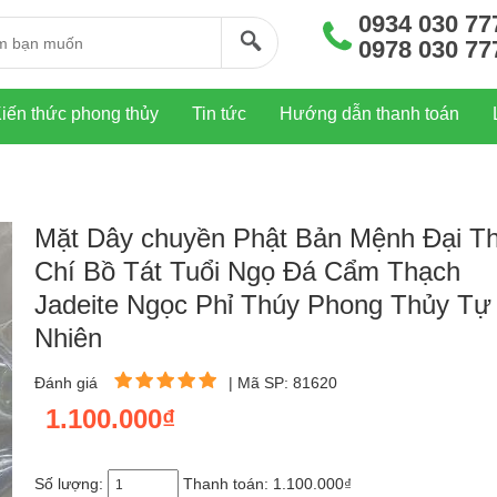
0934 030 77
0978 030 77
iến thức phong thủy
Tin tức
Hướng dẫn thanh toán
Mặt Dây chuyền Phật Bản Mệnh Đại T
Chí Bồ Tát Tuổi Ngọ Đá Cẩm Thạch
Jadeite Ngọc Phỉ Thúy Phong Thủy Tự
Nhiên
Đánh giá
|
Mã SP: 81620
1.100.000₫
Số lượng:
Thanh toán:
1.100.000₫