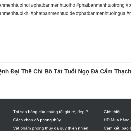
anmenhtuoihoi #phatbanmenhtuoiho #phatbanmenhtuoirong #
anmenhtuoikhi #phatbanmenhtuoide #phatbanmenhtuoingua 
nh Đại Thế Chí Bồ Tát Tuổi Ngọ Đá Cẩm Thạch
Tại sao hàng của chúng tôi giá rẻ, đẹp ?
Giới thiệu
Cách chọn đồ phong thủy
HD Mua hàng,
Vật phẩm phong thủy đá quý thiên nhiên
Cam kết, bảo 