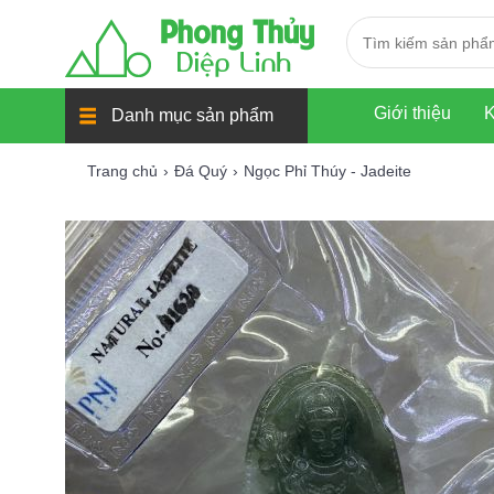
Giới thiệu
K
Danh mục sản phẩm
Trang chủ
Đá Quý
Ngọc Phỉ Thúy - Jadeite