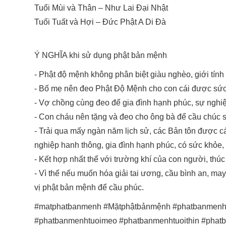
Tuổi Mùi và Thân – Như Lai Đại Nhật
Tuổi Tuất và Hợi – Đức Phật A Di Đà
Ý NGHĨA khi sử dụng phật bản mệnh
- Phật độ mệnh không phân biệt giàu nghèo, giới tính 
- Bố mẹ nên đeo Phật Độ Mệnh cho con cái được sức
- Vợ chồng cùng đeo để gia đình hạnh phúc, sự nghi
- Con cháu nên tặng và đeo cho ông bà để cầu chúc s
- Trải qua mấy ngàn năm lịch sử, các Bản tôn được cá
nghiệp hanh thông, gia đình hạnh phúc, có sức khỏe,
- Kết hợp nhất thể với trường khí của con người, thúc
- Vì thế nếu muốn hóa giải tai ương, cầu bình an, m
vị phật bản mệnh để cầu phúc.
#matphatbanmenh #Mặtphậtbảnmệnh #phatbanmenhtu
#phatbanmenhtuoimeo #phatbanmenhtuoithin #phatb