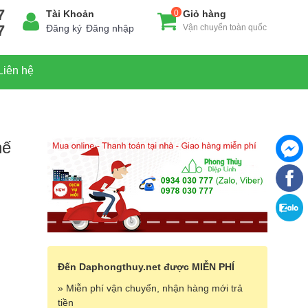
7
Tài Khoản
0
Giỏ hàng
7
Đăng ký
Đăng nhập
Vận chuyển toàn quốc
Liên hệ
hế
Đến Daphongthuy.net được MIỄN PHÍ
» Miễn phí vận chuyển, nhận hàng mới trả
tiền