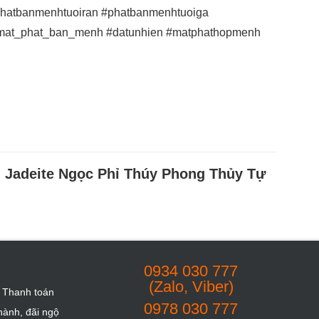
phatbanmenhtuoiran #phatbanmenhtuoiga
#mat_phat_ban_menh #datunhien #matphathopmenh
 Jadeite Ngọc Phỉ Thúy Phong Thủy Tự
0934 030 777
(Zalo, Viber)
 Thanh toán
0978 030 777
hành, đãi ngộ