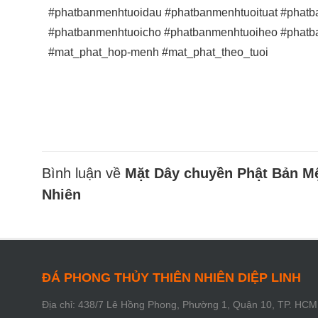
#phatbanmenhtuoidau #phatbanmenhtuoituat #phatb
#phatbanmenhtuoicho #phatbanmenhtuoiheo #phatb
#mat_phat_hop-menh #mat_phat_theo_tuoi
Bình luận về
Mặt Dây chuyền Phật Bản Mệ
Nhiên
ĐÁ PHONG THỦY THIÊN NHIÊN DIỆP LINH
Địa chỉ: 438/7 Lê Hồng Phong, Phường 1, Quận 10, TP. HCM