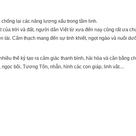
chống lại các năng lượng xấu trong tâm linh.
t của trời và đất, người dân Việt từ xưa đến nay cũng rất ưa 
o tiền tài. Cẩm thạch mang đến sự tinh khiết, ngọt ngào và nu
hiều thế kỷ tạo ra cảm giác thanh bình, hài hòa và cân bằng 
gọc bội, Tượng Tôn, nhẫn, hình các con giáp, linh vật....
u